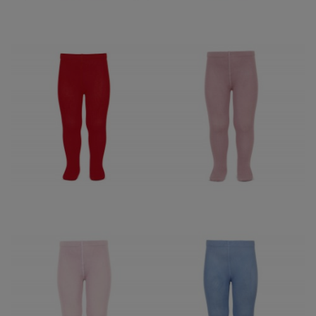
LEOTARDO LISO
LEOTARDO LISO
CONDOR ROSA PALO
CONDOR ROJO 550
526
12,95 €
12,95 €
LEOTARDO LISO
LEOTARDO LISO
CONDOR ROSA BEBE
CONDOR AZULADO
500
446