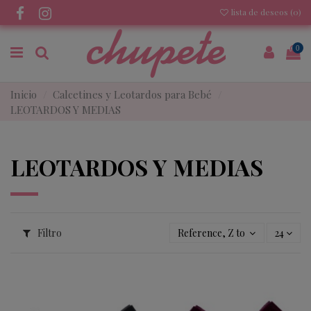
lista de deseos (
0
)
0
Inicio
Calcetines y Leotardos para Bebé
LEOTARDOS Y MEDIAS
LEOTARDOS Y MEDIAS
Filtro
Reference, Z to A
24