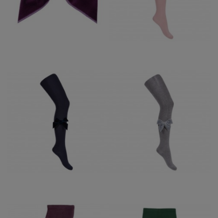
526
5,95 €
17,50 €
LEOTARDO LAZO DE
LEOTARDO LAZO
TERCIOPELO
TERCIOPELO
CONDOR GRIS CLARO
CONDOR MARINO 480
230
17,50 €
17,50 €