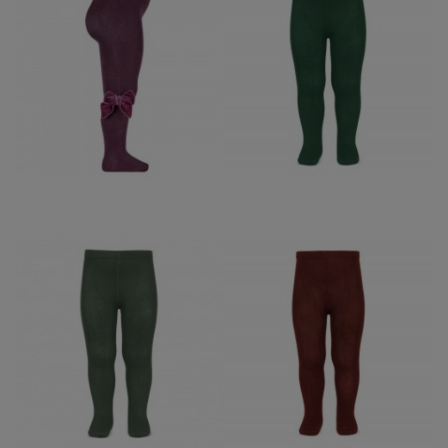
LEOTARDO LAZO DE
LEOTARDO LISO
TERCIOPELO
CONDOR VERDE
CONDOR BURDEOS197
BOTELLA 780
22,50 €
12,95 €
LEOTARDO LISO
LEOTARDO LISO
CONDOR VERDE
CONDOR BORGOÑA
ALGA761
572
12,95 €
12,95 €