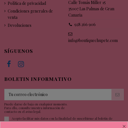
Calle Tomás Miller 15
Política de privacidad
35007 Las Palmas de Gran
Condiciones generales de
Canaria
venta
928 266 906
Devoluciones
info@boutiquechupete.com
SÍGUENOS
BOLETIN INFORMATIVO
Puede darse de baja en cualquier momento.
Para ello, consulte nuestra información de
contacto en el aviso legal.
Acepto facilitar mis datos con la finalidad de suscribirme al boletín de
noticias.
×