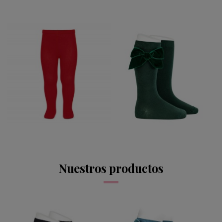
CALCETIN ALTO LAZO
LEOTARDO LISO
TERCIOPELO
CONDOR ROJO 550
CONDOR PINO 795
12,95 €
12,95 €
Nuestros productos