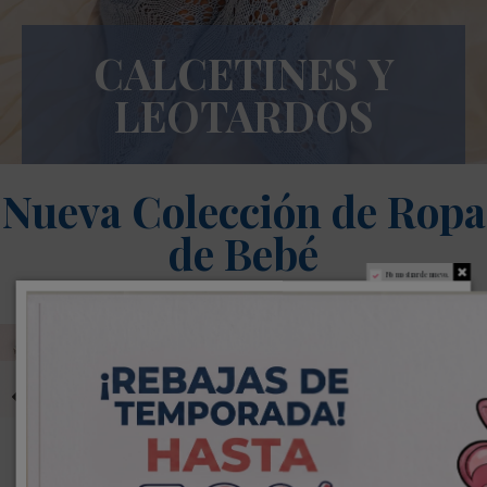
CALCETINES Y
LEOTARDOS
Nueva Colección de Ropa
de Bebé
No mostrar de nuevo.
BABERO
BABERO
BODY
BABIDU
VICHY
CUELLO
PELELE
PELELE
KIT
VOLANTE
SALMON Y
BEBE
CALDO
ONDAS
NACIMIE
CUELLO
PUNTILLA
POLO
BEBÉ
BEBE
LUNA
100%
100%
MANGA
Fuera de stock
43,60 €
36,70 €
29,95 €
ALGODON
ALGODON
LARGA
5,95 €
6,50 €
14,95 €