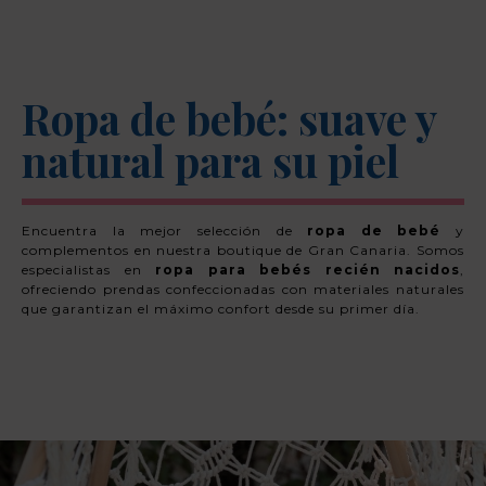
Ropa de bebé: suave y
natural para su piel
Encuentra la mejor selección de
ropa de bebé
y
complementos en nuestra boutique de Gran Canaria. Somos
especialistas en
ropa para bebés recién nacidos
,
ofreciendo prendas confeccionadas con materiales naturales
que garantizan el máximo confort desde su primer día.