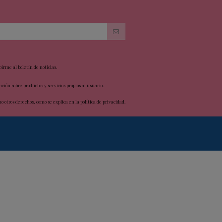
birme al boletín de noticias.
ción sobre productos y servicios propios al usuario.
mo otros derechos, como se explica en la
política de privacidad
.