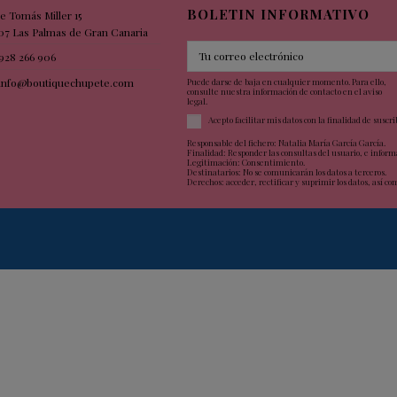
BOLETIN INFORMATIVO
le Tomás Miller 15
07 Las Palmas de Gran Canaria
928 266 906
info@boutiquechupete.com
Puede darse de baja en cualquier momento. Para ello,
consulte nuestra información de contacto en el aviso
legal.
Acepto facilitar mis datos con la finalidad de suscri
Responsable del fichero: Natalia María García García.
Finalidad: Responder las consultas del usuario, e informa
Legitimación: Consentimiento.
Destinatarios: No se comunicarán los datos a terceros.
Derechos: acceder, rectificar y suprimir los datos, así co