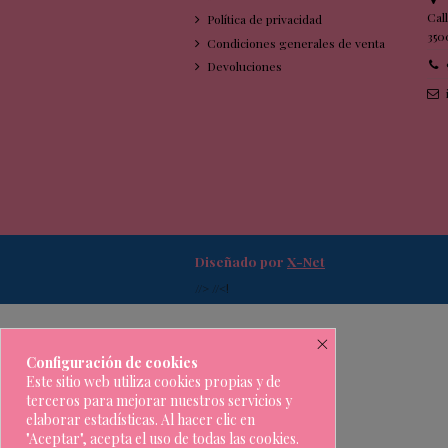
Cal
Política de privacidad
350
Condiciones generales de venta
Devoluciones
Diseñado por
X-Net
//> //<!
×
Configuración de cookies
Este sitio web utiliza cookies propias y de
terceros para mejorar nuestros servicios y
elaborar estadísticas. Al hacer clic en
"Aceptar", acepta el uso de todas las cookies.