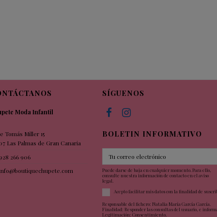
ONTÁCTANOS
SÍGUENOS
pete Moda Infantil
BOLETIN INFORMATIVO
le Tomás Miller 15
07 Las Palmas de Gran Canaria
928 266 906
info@boutiquechupete.com
Puede darse de baja en cualquier momento. Para ello,
consulte nuestra información de contacto en el aviso
legal.
Acepto facilitar mis datos con la finalidad de suscri
Responsable del fichero: Natalia María García García.
Finalidad: Responder las consultas del usuario, e informa
Legitimación: Consentimiento.