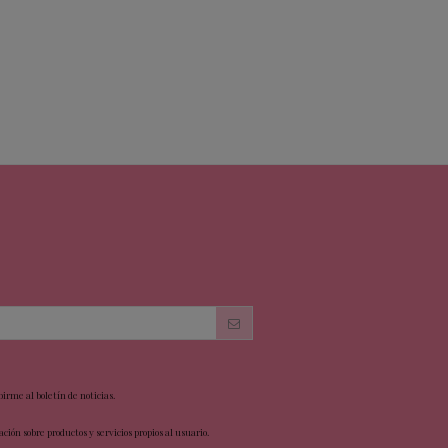
birme al boletín de noticias.
ción sobre productos y servicios propios al usuario.