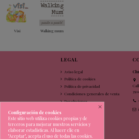
Visi
Walking mum
LEGAL
C
Aviso legal
Chu
Política de cookies
Cal
Política de privacidad
350
Condiciones generales de venta
Devoluciones
×
Configuración de cookies
Este sitio web utiliza cookies propias y de
terceros para mejorar nuestros servicios y
elaborar estadísticas. Al hacer clic en
"Aceptar", acepta el uso de todas las cookies.