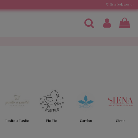
lista de deseos (
0
)
Pasito a Pasito
Pío Pío
Sardón
Siena