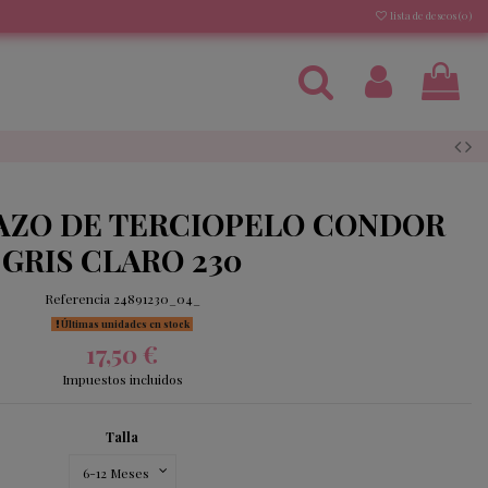
lista de deseos (
0
)
AZO DE TERCIOPELO CONDOR
GRIS CLARO 230
Referencia
24891230_04_
Últimas unidades en stock
17,50 €
Impuestos incluidos
Talla