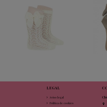
CALCETIN CALADO ALTO CAVA LAZO
LATERAL GROGREM
12,95 €
LEGAL
C
Aviso legal
Chu
Política de cookies