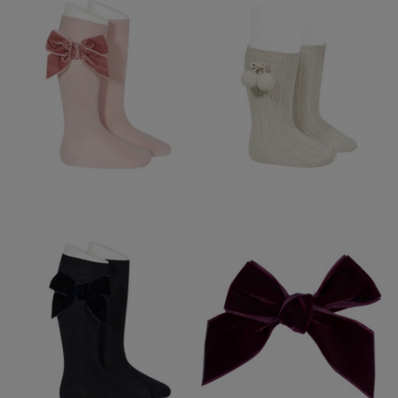
CALCETIN ALTO
CONDOR LAZO
TERCIOPELO ROSA
PALO 526
14,95 €