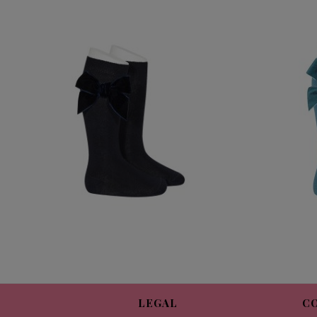
CALCETIN ALTO LAZO TERCIOPELO
CONDOR MARINO 480
12,95 €
LEGAL
C