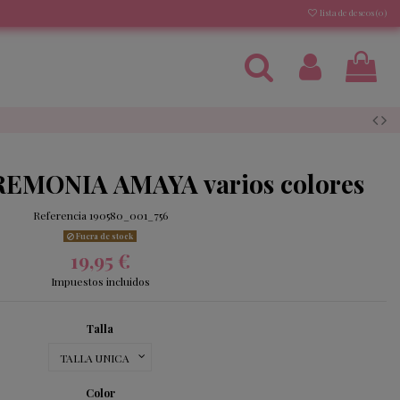
lista de deseos (
0
)
EMONIA AMAYA varios colores
Referencia
190580_001_756
Fuera de stock
19,95 €
Impuestos incluidos
Talla
Color