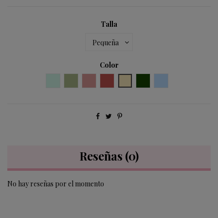
Talla
Color
aguamarina 725
verde seco 756
MAQUILLAJE
BURDEOS
LINO
VERDE BOTELLA
azúl bebé 410
Reseñas
(0)
No hay reseñas por el momento