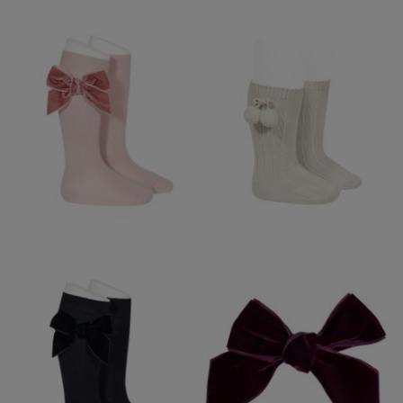
CALCETIN ALTO
CONDOR LAZO
TERCIOPELO ROSA
PALO 526
14,95 €