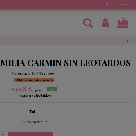
lista de deseos (
0
)
MILIA CARMIN SIN LEOTARDOS
Referencia
8316W24_066_
Últimas unidades en stock
19,98 €
39,95 €
-50%
Impuestos incluidos
Talla