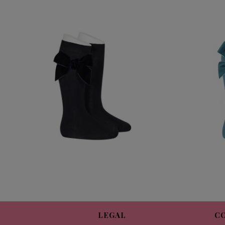
CALCETIN ALTO LAZO TERCIOPELO
CONDOR MARINO 480
12,95 €
LEGAL
C